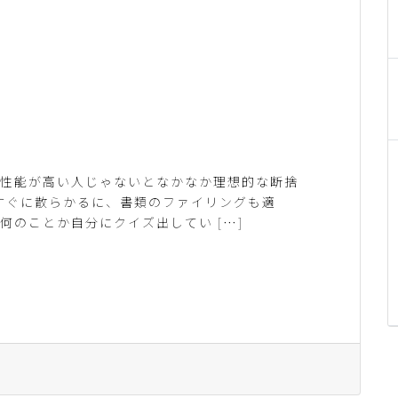
の性能が高い人じゃないとなかなか理想的な断捨
すぐに散らかるに、書類のファイリングも適
何のことか自分にクイズ出してい […]