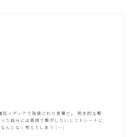
う雑誌メディアで発信された言葉だ。 民主的な贅
育った自分には真顔で贅沢したいとストレートに
なんとなく考えてしまう […]