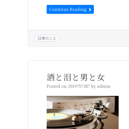
Continue Reading
日常のこと
酒と泪と男と女
Posted on
2019?5?28?
by
admin